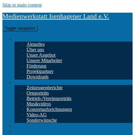
Skip to main content
Medienwerkstatt Isenhagener Land e.V.
Toggle navigation
Medienwerkstatt
Aktuelles
Über uns
Unser Angebot
Unsere Mitarbeiter
Förderung
Projektpartner
Downloads
Projekte
Zeitzeugenberichte
Ortsporträts
Betrieb-/Vereinsporträts
Musikvideos
Konzertaufzeichnungen
Video-AG
Sonderwünsche
Videoarchiv
Termine