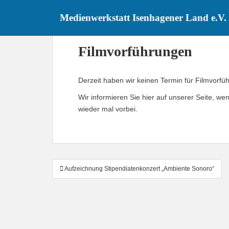
S
Medienwerkstatt Isenhagener Land e.V.
k
i
p
Filmvorführungen
t
o
m
Derzeit haben wir keinen Termin für Filmvorf
a
Wir informieren Sie hier auf unserer Seite, w
i
wieder mal vorbei.
n
c
o
n
t
Beitrags-
Aufzeichnung Stipendiatenkonzert „Ambiente Sonoro“
e
Navigation
n
t