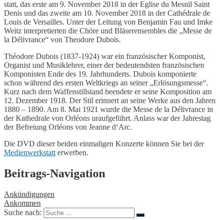
statt, das erste am 9. November 2018 in der Eglise du Mesnil Saint
Denis und das zweite am 10. November 2018 in der Cathédrale de
Louis de Versailles. Unter der Leitung von Benjamin Fau und Imke
Weitz interpretierten die Chöre und Bläserensembles die „Messe de
la Délivrance“ von Theodore Dubois.
Théodore Dubois (1837-1924) war ein französischer Komponist,
Organist und Musiklehrer, einer der bedeutendsten französischen
Komponisten Ende des 19. Jahrhunderts. Dubois komponierte
schon während des ersten Weltkriegs an seiner „Erlösungsmesse“.
Kurz nach dem Waffenstillstand beendete er seine Komposition am
12. Dezember 1918. Der Stil erinnert an seine Werke aus den Jahren
1880 – 1890. Am 8. Mai 1921 wurde die Messe de la Délivrance in
der Kathedrale von Orléons uraufgeführt. Anlass war der Jahrestag
der Befreiung Orléons von Jeanne d‘Arc.
Die DVD dieser beiden einmaligen Konzerte können Sie bei der
Medienwerkstatt
erwerben.
Beitrags-Navigation
Ankündigungen
Ankommen
Suche nach: