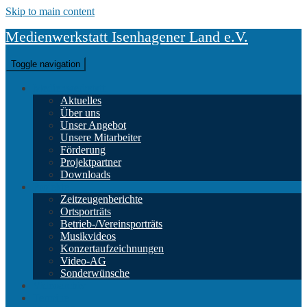
Skip to main content
Medienwerkstatt Isenhagener Land e.V.
Toggle navigation
Medienwerkstatt
Aktuelles
Über uns
Unser Angebot
Unsere Mitarbeiter
Förderung
Projektpartner
Downloads
Projekte
Zeitzeugenberichte
Ortsporträts
Betrieb-/Vereinsporträts
Musikvideos
Konzertaufzeichnungen
Video-AG
Sonderwünsche
Videoarchiv
Termine